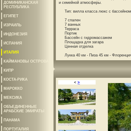
ДОМИНИКАНСКАЯ
и семейной атмосферы.
РЕСПУБЛИКА
Тип: вилла класса люкс с бассейно
ЕГИПЕТ
7 спален
7 ванных
ИЗРАИЛЬ
Терраса
Портик
ИНДОНЕЗИЯ
Бассейн с гидромассажем
Площадка для загара
ИСПАНИЯ
Ценная отделка
ИТАЛИЯ
Лукка 40 км - Пиза 45 км - Флоренция 
КАЙМАНОВЫ ОСТРОВА
КИПР
КОСТА-РИКА
<
>
МАРОККО
МЕКСИКА
ОБЪЕДИНЕННЫЕ
АРАБСКИЕ ЭМИРАТЫ
ПАНАМА
ПОРТУГАЛИЯ