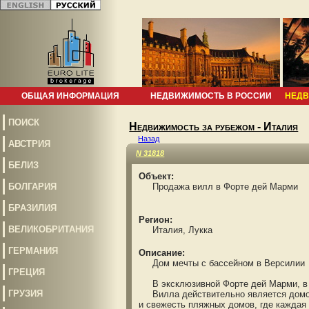
ОБЩАЯ ИНФОРМАЦИЯ
НЕДВИЖИМОСТЬ В РОССИИ
НЕДВ
ПОИСК
Недвижимость за рубежом - Италия
Назад
АВСТРИЯ
N 31818
БЕЛИЗ
Объект:
БОЛГАРИЯ
Продажа вилл в Форте дей Марми
БРАЗИЛИЯ
Регион:
ВЕЛИКОБРИТАНИЯ
Италия, Лукка
ГЕРМАНИЯ
Описание:
Дом мечты с бассейном в Версилии
ГРЕЦИЯ
В эксклюзивной Форте дей Марми, в н
ГРУЗИЯ
Вилла действительно является домом 
и свежесть пляжных домов, где каждая