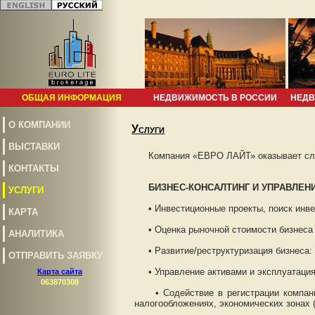
ОБЩАЯ ИНФОРМАЦИЯ
НЕДВИЖИМОСТЬ В РОССИИ
НЕДВ
O КОМПАНИИ
Услуги
ВЫСТАВКИ
Компания «ЕВРО ЛАЙТ» оказывает сл
КОНТАКТЫ
БИЗНЕС-КОНСАЛТИНГ И УПРАВЛЕН
УСЛУГИ
• Инвестиционные проекты, поиск инвес
КАРТА
• Оценка рыночной стоимости бизнеса и
АНАЛИТИКА
• Развитие/реструктуризация бизнеса: 
ОТПРАВИТЬ ЗАЯВКУ
• Управление активами и эксплуатация,
Карта сайта
063870308
• Содействие в регистрации компаний,
налогообложениях, экономических зонах 