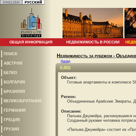
ОБЩАЯ ИНФОРМАЦИЯ
НЕДВИЖИМОСТЬ В РОССИИ
НЕДВ
ПОИСК
Недвижимость за рубежом - Объедин
Назад
АВСТРИЯ
N 3931
БЕЛИЗ
Объект:
БОЛГАРИЯ
Готовые апартаменты в комплексе Sho
БРАЗИЛИЯ
Регион:
ВЕЛИКОБРИТАНИЯ
Объединенные Арабские Эмираты, Д
ГЕРМАНИЯ
Описание:
Пальма Джумейра, раскинувшаяся на 6,
ГРЕЦИЯ
Созданный руками человека потрясающ
ГРУЗИЯ
«Пальма Джумейра» состоит из «Полумес