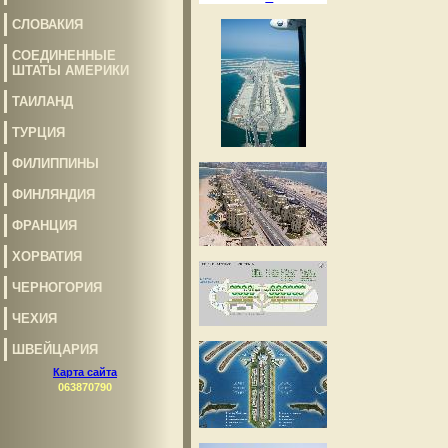
СЛОВАКИЯ
СОЕДИНЕННЫЕ
ШТАТЫ АМЕРИКИ
ТАИЛАНД
ТУРЦИЯ
ФИЛИППИНЫ
ФИНЛЯНДИЯ
ФРАНЦИЯ
ХОРВАТИЯ
ЧЕРНОГОРИЯ
ЧЕХИЯ
ШВЕЙЦАРИЯ
Карта сайта
063870790