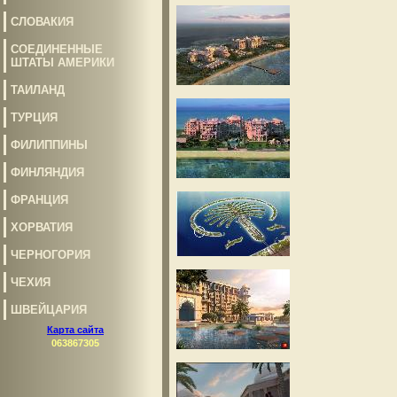
СЛОВАКИЯ
СОЕДИНЕННЫЕ
ШТАТЫ АМЕРИКИ
ТАИЛАНД
ТУРЦИЯ
ФИЛИППИНЫ
ФИНЛЯНДИЯ
ФРАНЦИЯ
ХОРВАТИЯ
ЧЕРНОГОРИЯ
ЧЕХИЯ
ШВЕЙЦАРИЯ
Карта сайта
063867305