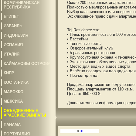
ДОМИНИКАНСКАЯ
Около 200 роскошных апартаментов "ф
РЕСПУБЛИКА
Полностью меблированные апартамент
Выбор классического или современно
Эксклюзивное право сдачи апартаменто
ЕГИПЕТ
ИЗРАИЛЬ
Taj Residence это:
• Пляж протяженностью в 500 метро
ИНДОНЕЗИЯ
• Бассейны
• Теннисные корты
ИСПАНИЯ
• Оздоровительный клуб
• 5 различных ресторанов
ИТАЛИЯ
• Круглосуточная охрана и техничес
• Эксклюзивное обслуживание дворе
КАЙМАНОВЫ ОСТРОВА
• Место для водных видов спорта
• Взлётно-посадочная площадка для 
КИПР
• Причал для яхт
КОСТА-РИКА
Продажа апартаментов под управление
Площадь апартаментов от 110 кв.м.
МАРОККО
Цена от 650 000 $.
МЕКСИКА
Дополнительная информация предоста
ОБЪЕДИНЕННЫЕ
АРАБСКИЕ ЭМИРАТЫ
ПАНАМА
<
>
ПОРТУГАЛИЯ