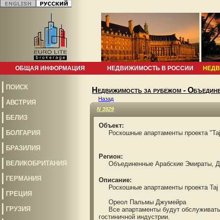
ОБЩАЯ ИНФОРМАЦИЯ
НЕДВИЖИМОСТЬ В РОССИИ
НЕДВ
ПОИСК
Недвижимость за рубежом - Объедин
Назад
АВСТРИЯ
N 3929
БЕЛИЗ
Объект:
БОЛГАРИЯ
Роскошные апартаменты проекта "Taj E
БРАЗИЛИЯ
Регион:
ВЕЛИКОБРИТАНИЯ
Объединенные Арабские Эмираты, Д
ГЕРМАНИЯ
Описание:
Роскошные апартаменты проекта Taj E
ГРЕЦИЯ
Ореол Пальмы Джумейра
ГРУЗИЯ
Все апартаменты будут обслуживаться 
гостиничной индустрии.