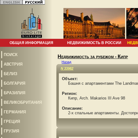
ОБЩАЯ ИНФОРМАЦИЯ
НЕДВИЖИМОСТЬ В РОССИИ
НЕДВ
ПОИСК
Недвижимость за рубежом - Кипр
Назад
АВСТРИЯ
N 33982
БЕЛИЗ
Объект:
БОЛГАРИЯ
Башня с апартаментами The Landmark
БРАЗИЛИЯ
Регион:
Кипр, Arch. Makarios III Ave 98
ВЕЛИКОБРИТАНИЯ
Описание:
ГЕРМАНИЯ
2-х спальные апартаменты. Достоприм
ГРЕЦИЯ
ГРУЗИЯ