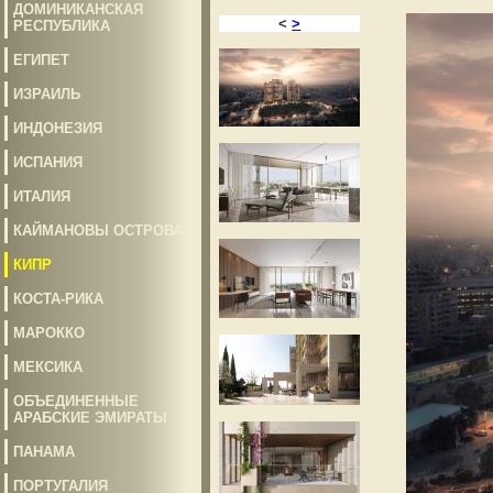
ДОМИНИКАНСКАЯ
<
>
РЕСПУБЛИКА
ЕГИПЕТ
ИЗРАИЛЬ
ИНДОНЕЗИЯ
ИСПАНИЯ
ИТАЛИЯ
КАЙМАНОВЫ ОСТРОВА
КИПР
КОСТА-РИКА
МАРОККО
МЕКСИКА
ОБЪЕДИНЕННЫЕ
АРАБСКИЕ ЭМИРАТЫ
ПАНАМА
ПОРТУГАЛИЯ