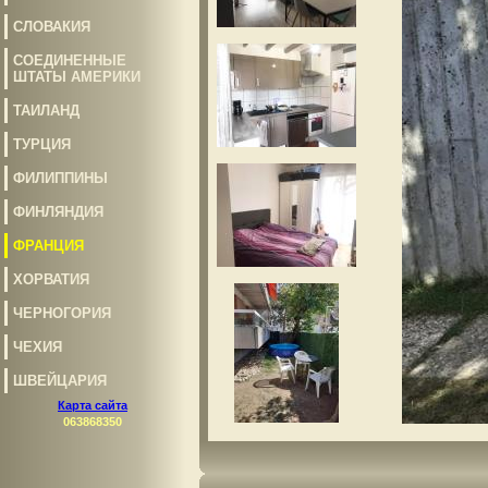
СЛОВАКИЯ
СОЕДИНЕННЫЕ
ШТАТЫ АМЕРИКИ
ТАИЛАНД
ТУРЦИЯ
ФИЛИППИНЫ
ФИНЛЯНДИЯ
ФРАНЦИЯ
ХОРВАТИЯ
ЧЕРНОГОРИЯ
ЧЕХИЯ
ШВЕЙЦАРИЯ
Карта сайта
063868350