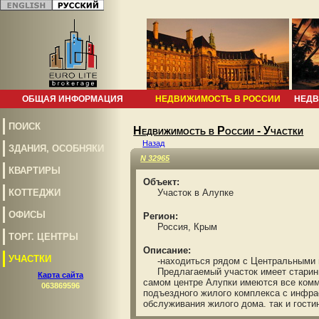
ОБЩАЯ ИНФОРМАЦИЯ
НЕДВИЖИМОСТЬ В РОССИИ
НЕДВ
ПОИСК
Недвижимость в России - Участки
Назад
ЗДАНИЯ, ОСОБНЯКИ
N 32965
КВАРТИРЫ
Объект:
КОТТЕДЖИ
Участок в Алупке
ОФИСЫ
Регион:
Россия, Крым
ТОРГ. ЦЕНТРЫ
Описание:
УЧАСТКИ
-находиться рядом с Центральными вор
Предлагаемый участок имеет старинное
Карта сайта
самом центре Алупки имеются все комм
063869596
подъездного жилого комплекса с инфрас
обслуживания жилого дома. так и гости