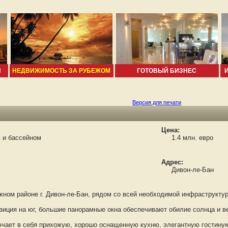
И
НЕДВИЖИМОСТЬ ЗА РУБЕЖОМ
ГОТОВЫЙ БИЗНЕС
Версия для печати
Цена:
 и бассейном
1.4 млн. евро
Адрес:
Дивон-ле-Бан
м районе г. Дивон-ле-Бан, рядом со всей необходимой инфраструктурой
ция на юг, большие панорамные окна обеспечивают обилие солнца и в
ет в себя прихожую, хорошо оснащенную кухню, элегантную гостиную 