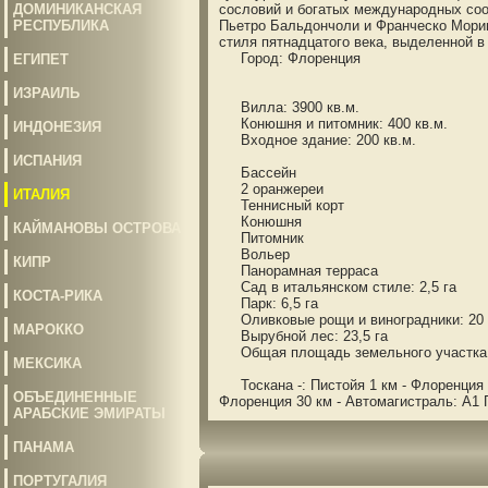
ДОМИНИКАНСКАЯ
сословий и богатых международных соо
РЕСПУБЛИКА
Пьетро Бальдончоли и Франческо Морин
стиля пятнадцатого века, выделенной в
Город: Флоренция
ЕГИПЕТ
ИЗРАИЛЬ
Вилла: 3900 кв.м.
Конюшня и питомник: 400 кв.м.
ИНДОНЕЗИЯ
Входное здание: 200 кв.м.
ИСПАНИЯ
Бассейн
2 оранжереи
ИТАЛИЯ
Теннисный корт
Конюшня
КАЙМАНОВЫ ОСТРОВА
Питомник
Вольер
КИПР
Панорамная терраса
Сад в итальянском стиле: 2,5 га
КОСТА-РИКА
Парк: 6,5 га
Оливковые рощи и виноградники: 20 
МАРОККО
Вырубной лес: 23,5 га
Общая площадь земельного участка: 
МЕКСИКА
Тоскана -: Пистойя 1 км - Флоренция 38
ОБЪЕДИНЕННЫЕ
Флоренция 30 км - Автомагистраль: A1 
АРАБСКИЕ ЭМИРАТЫ
ПАНАМА
ПОРТУГАЛИЯ