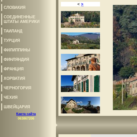
<
>
СЛОВАКИЯ
СОЕДИНЕННЫЕ
ШТАТЫ АМЕРИКИ
ТАИЛАНД
ТУРЦИЯ
ФИЛИППИНЫ
ФИНЛЯНДИЯ
ФРАНЦИЯ
ХОРВАТИЯ
ЧЕРНОГОРИЯ
ЧЕХИЯ
ШВЕЙЦАРИЯ
Карта сайта
063867206