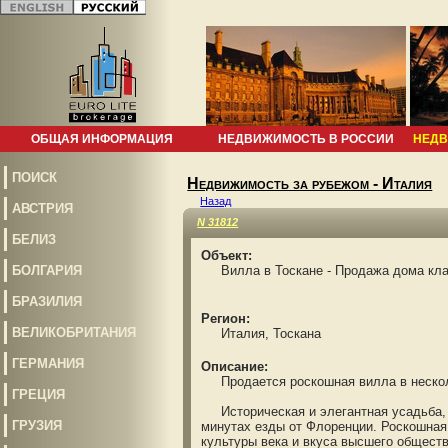
ОБЩАЯ ИНФОРМАЦИЯ
НЕДВИЖИМОСТЬ В РОССИИ
НЕДВ
ПОИСК
Недвижимость за рубежом - Италия
Назад
АВСТРИЯ
N 31812
БЕЛИЗ
Объект:
БОЛГАРИЯ
Вилла в Тоскане - Продажа дома кл
БРАЗИЛИЯ
Регион:
ВЕЛИКОБРИТАНИЯ
Италия, Тоскана
ГЕРМАНИЯ
Описание:
Продается роскошная вилла в нескол
ГРЕЦИЯ
Историческая и элегантная усадьба, п
ГРУЗИЯ
минутах езды от Флоренции. Роскошная
культуры века и вкуса высшего общест