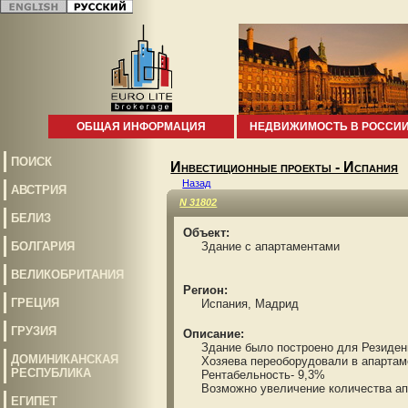
ОБЩАЯ ИНФОРМАЦИЯ
НЕДВИЖИМОСТЬ В РОССИ
ПОИСК
Инвестиционные проекты - Испания
Назад
АВСТРИЯ
N 31802
БЕЛИЗ
Объект:
БОЛГАРИЯ
Здание с апартаментами
ВЕЛИКОБРИТАНИЯ
Регион:
ГРЕЦИЯ
Испания, Мадрид
ГРУЗИЯ
Описание:
Здание было построено для Резиденци
ДОМИНИКАНСКАЯ
Хозяева переоборудовали в апартам
РЕСПУБЛИКА
Рентабельность- 9,3%
Возможно увеличение количества ап
ЕГИПЕТ