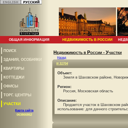
ОБЩАЯ ИНФОРМАЦИЯ
НЕДВИЖИМОСТЬ В РОССИИ
НЕДВ
ПОИСК
Недвижимость в России - Участки
Назад
ЗДАНИЯ, ОСОБНЯКИ
N 31704
КВАРТИРЫ
Объект:
КОТТЕДЖИ
Земля в Шаховском районе, Новорижс
ОФИСЫ
Регион:
Россия, Московская область
ТОРГ. ЦЕНТРЫ
Описание:
УЧАСТКИ
Продается участок в Шаховском районе
использование: для дачного строительс
Карта сайта
063866862