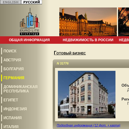
ОБЩАЯ ИНФОРМАЦИЯ
НЕДВИЖИМОСТЬ В РОССИИ
НЕДВ
ПОИСК
Готовый бизнес
АВСТРИЯ
N 31776
БОЛГАРИЯ
ГЕРМАНИЯ
Объ
ДОМИНИКАНСКАЯ
Дом
РЕСПУБЛИКА
Рег
ЕГИПЕТ
Гер
ИНДОНЕЗИЯ
ИСПАНИЯ
Подробная информация (12 фот. + карта)
ИТАЛИЯ