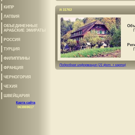
КИПР
N 31763
ЛАТВИЯ
ОБЪЕДИНЕННЫЕ
Объ
АРАБСКИЕ ЭМИРАТЫ
Пре
РОССИЯ
Рег
ТУРЦИЯ
Гер
ФИЛИППИНЫ
Подробная информация (21 фот. + карта)
ФРАНЦИЯ
ЧЕРНОГОРИЯ
ЧЕХИЯ
ШВЕЙЦАРИЯ
Карта сайта
063869617