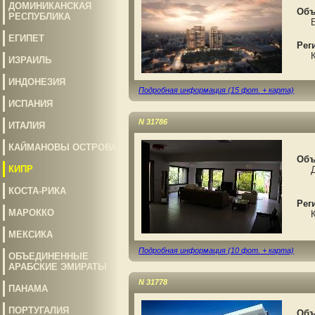
ДОМИНИКАНСКАЯ
Объ
РЕСПУБЛИКА
Баш
ЕГИПЕТ
Рег
Кип
ИЗРАИЛЬ
ИНДОНЕЗИЯ
Подробная информация (15 фот. + карта)
ИСПАНИЯ
N 31786
ИТАЛИЯ
КАЙМАНОВЫ ОСТРОВА
Объ
КИПР
Дом
КОСТА-РИКА
Рег
МАРОККО
Кип
МЕКСИКА
Подробная информация (10 фот. + карта)
ОБЪЕДИНЕННЫЕ
АРАБСКИЕ ЭМИРАТЫ
N 31778
ПАНАМА
ПОРТУГАЛИЯ
Объ