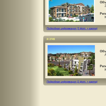
Объ
2-с
Рег
Кип
Подробная информация (3 фот. + карта)
N 3745
Объ
AG
Рег
Кип
Подробная информация (2 фот. + карта)