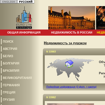
ОБЩАЯ ИНФОРМАЦИЯ
НЕДВИЖИМОСТЬ В РОССИИ
НЕДВ
ПОИСК
Недвижимость за рубежом
АВСТРИЯ
N 33983
БЕЛИЗ
Объ
БОЛГАРИЯ
The
БРАЗИЛИЯ
Рег
Кип
ВЕЛИКОБРИТАНИЯ
ГЕРМАНИЯ
Подробная информация (0 фот. + карта)
ГРЕЦИЯ
N 33982
ГРУЗИЯ