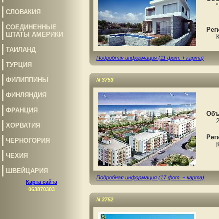
"Лу
СЛОВАКИЯ
СОЕДИНЕННЫЕ
Рег
ШТАТЫ АМЕРИКИ
Ки
ТАИЛАНД
Подробная информация (11 фот. + карта)
ТУРЦИЯ
ФИЛИППИНЫ
N 3753
ФИНЛЯНДИЯ
ФРАНЦИЯ
Объ
2-с
ХОРВАТИЯ
Рег
ЧЕРНОГОРИЯ
Кип
ЧЕХИЯ
ШВЕЙЦАРИЯ
Подробная информация (17 фот. + карта)
Карта сайта
063870303
N 3752